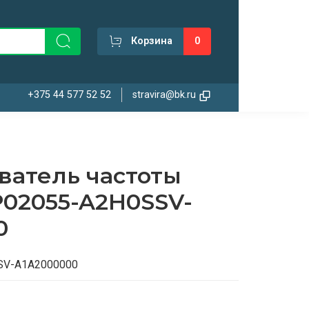
Корзина
0
+375 44 577 52 52
stravira@bk.ru
ватель частоты
02055-A2H0SSV-
0
SV-A1A2000000