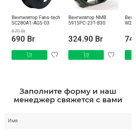
Вентилятор Fans-tech
Вентилятор NMB
Вент
SC280A1-AG5-03
5915PC-23T-B30
W2S1
870 Br
690 Br
324.90 Br
74
Заполните форму и наш
менеджер свяжется с вами