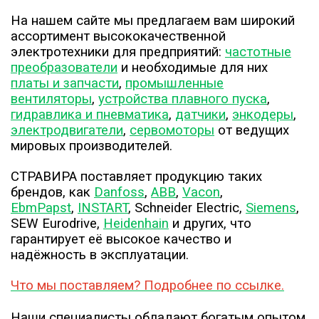
На нашем сайте мы предлагаем вам широкий
ассортимент высококачественной
электротехники для предприятий:
частотные
преобразователи
и необходимые для них
платы и запчасти
,
промышленные
вентиляторы
,
устройства плавного пуска
,
гидравлика и пневматика
,
датчики
,
энкодеры
,
электродвигатели
,
сервомоторы
от ведущих
мировых производителей.
СТРАВИРА поставляет продукцию таких
брендов, как
Danfoss
,
ABB
,
Vacon
,
EbmPapst
,
INSTART
, Schneider Electric,
Siemens
,
SEW Eurodrive,
Heidenhain
и других, что
гарантирует её высокое качество и
надёжность в эксплуатации.
Что мы поставляем? Подробнее по ссылке.
Наши специалисты обладают богатым опытом