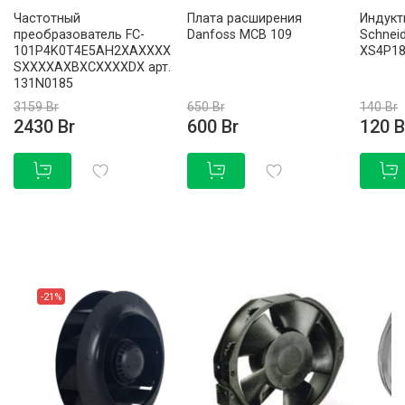
Частотный
Плата расширения
Индукт
преобразователь FC-
Danfoss MCB 109
Schneid
101P4K0T4E5AH2XAXXXX
XS4P1
SXXXXAXBXCXXXXDX арт.
131N0185
3159 Br
650 Br
140 Br
2430 Br
600 Br
120 B
-21%