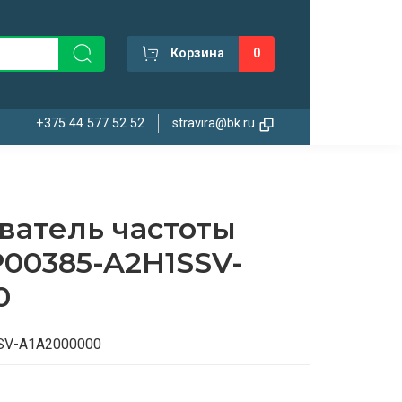
Корзина
0
+375 44 577 52 52
stravira@bk.ru
ватель частоты
00385-A2H1SSV-
0
SV-A1A2000000