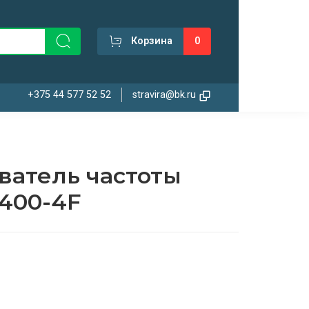
Корзина
0
+375 44 577 52 52
stravira@bk.ru
ватель частоты
P400-4F