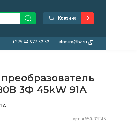
Корзина
0
+375 44 577 52 52
stravira@bk.ru
 преобразователь
80В 3Ф 45kW 91А
91А
арт.
A650-33E45