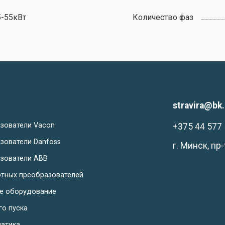
5-55кВт
Количество фаз
stravira@bk.
зователи Vacon
+375 44 577 
зователи Danfoss
г. Минск, пр
зователи ABB
отных преобразователей
ое оборудование
го пуска
матика