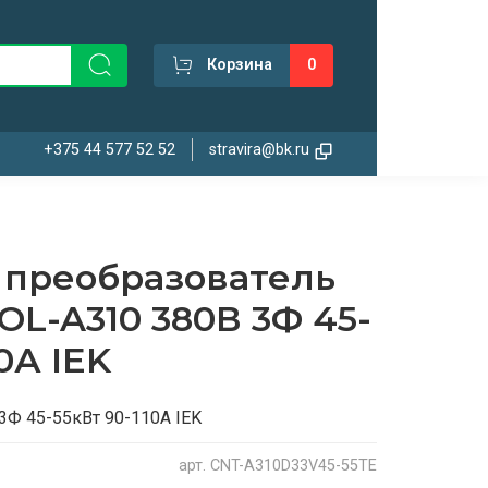
Корзина
0
+375 44 577 52 52
stravira@bk.ru
 преобразователь
L-A310 380В 3Ф 45-
0А IEK
3Ф 45-55кВт 90-110А IEK
арт.
CNT-A310D33V45-55TE