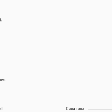
,
ия.
NI
Сила тока