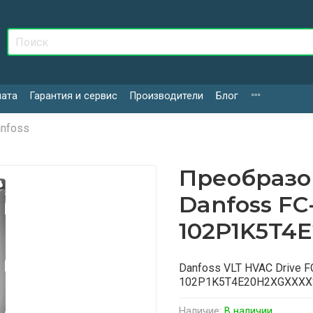
лата
Гарантия и сервис
Производители
Блог
nfoss
Преобразо
Danfoss FC
102P1K5T4
Danfoss VLT HVAC Drive F
102P1K5T4E20H2XGXXX
Наличие:
В наличии