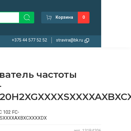
Корзина
0
+375 44 577 52 52
stravira@bk.ru
ватель частоты
-
E20H2XGXXXXSXXXXAXBXC
C 102 FC-
XSXXXXAXBXCXXXXDX
арт.
131B4206