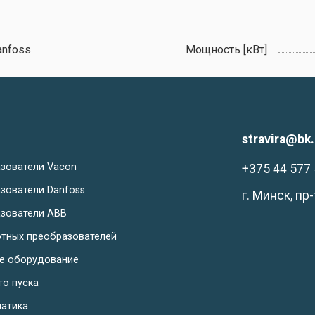
anfoss
Мощность [кВт]
stravira@bk.
зователи Vacon
+375 44 577 
зователи Danfoss
г. Минск, пр
зователи ABB
отных преобразователей
ое оборудование
го пуска
матика