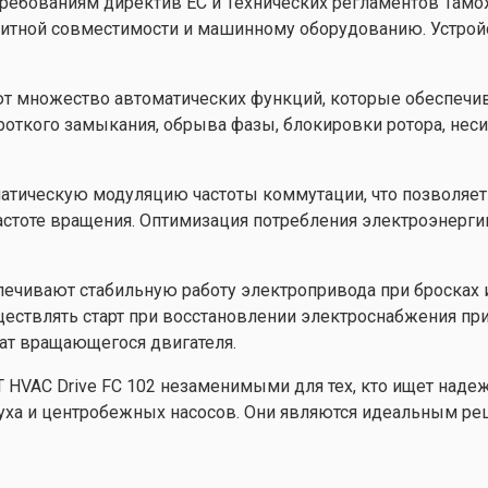
требованиям директив ЕС и Технических регламентов Тамо
тной совместимости и машинному оборудованию. Устройст
еют множество автоматических функций, которые обеспеч
роткого замыкания, обрыва фазы, блокировки ротора, неси
атическую модуляцию частоты коммутации, что позволяет
частоте вращения. Оптимизация потребления электроэнерги
печивают стабильную работу электропривода при бросках 
ществлять старт при восстановлении электроснабжения п
ат вращающегося двигателя.
T HVAC Drive FC 102 незаменимыми для тех, кто ищет над
духа и центробежных насосов. Они являются идеальным 