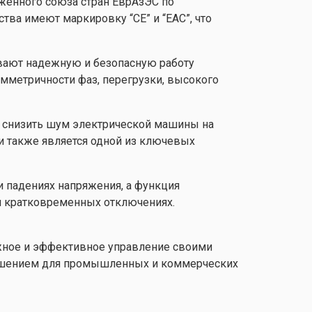
женного союза стран ЕврАзЭС по
ва имеют маркировку “СЕ” и “EAC”, что
ивают надежную и безопасную работу
мметричности фаз, перегрузки, высокого
 снизить шум электрической машины на
и также является одной из ключевых
и падениях напряжения, а функция
ри кратковременных отключениях.
ежное и эффективное управление своими
решением для промышленных и коммерческих